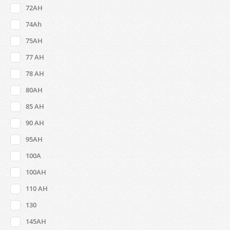
72AH
74Ah
75AH
77 AH
78 AH
80AH
85 AH
90 AH
95AH
100A
100AH
110 AH
130
145AH