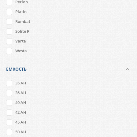
Perion
Platin
Rombat
Solite R
Varta
Westa
ЕМКОСТЬ
35 AH
36 AH
40 AH
42 AH
45 AH
50 AH